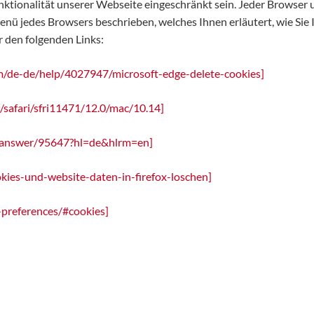
tionalität unserer Webseite eingeschränkt sein. Jeder Browser unt
menü jedes Browsers beschrieben, welches Ihnen erläutert, wie Si
r den folgenden Links:
om/de-de/help/4027947/microsoft-edge-delete-cookies]
/safari/sfri11471/12.0/mac/10.14]
e/answer/95647?hl=de&hlrm=en]
okies-und-website-daten-in-firefox-loschen]
-preferences/#cookies]