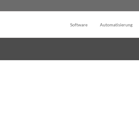
Software
Automatisierung
nt
Ihr Mitglied im Fokus
Mitglieder g
Zutrittsmanagement
nagement
Termine
Digitaler Ver
Schrankmanagement
im Club
esen
Kurse
Waren und Automat
Verträge onli
Kommunikation
Mitgliedsausweise
tures
Schnittstellen