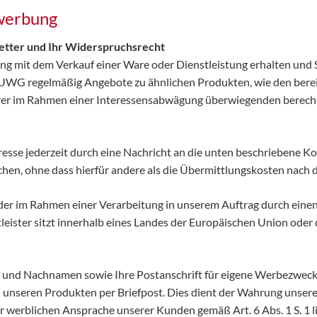
twerbung
tter und Ihr Widerspruchsrecht
 mit dem Verkauf einer Ware oder Dienstleistung erhalten und S
3 UWG regelmäßig Angebote zu ähnlichen Produkten, wie den berei
rer im Rahmen einer Interessensabwägung überwiegenden berechti
esse jederzeit durch eine Nachricht an die unten beschriebene Ko
en, ohne dass hierfür andere als die Übermittlungskosten nach d
er im Rahmen einer Verarbeitung in unserem Auftrag durch einen D
leister sitzt innerhalb eines Landes der Europäischen Union ode
- und Nachnamen sowie Ihre Postanschrift für eigene Werbezwecke
 unseren Produkten per Briefpost. Dies dient der Wahrung unse
r werblichen Ansprache unserer Kunden gemäß Art. 6 Abs. 1 S. 1