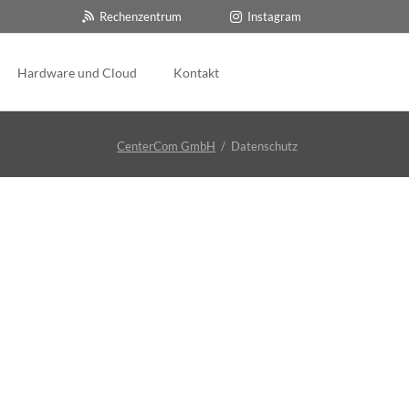
Rechenzentrum
Instagram
Navigation
überspringen
Hardware und Cloud
Kontakt
ewinnen
ClubConnector
CenterCom GmbH
Datenschutz
tragsabschluss
Funktionen
Videos
en
ne abschließen