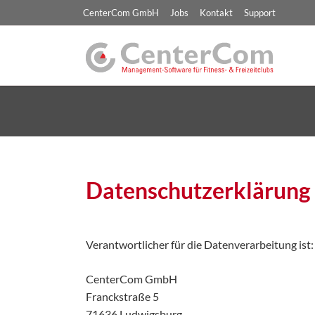
CenterCom GmbH
Jobs
Kontakt
Support
Version 6
Clubmanageme
Backoffice Ma
Jetzt die neue Version 6
kennenlernen!
Frontdesk & Tr
Check-In
Zusätzliche Fea
Datenschutzerklärung
Verantwortlicher für die Datenverarbeitung ist:
CenterCom GmbH
Franckstraße 5
71636 Ludwigsburg